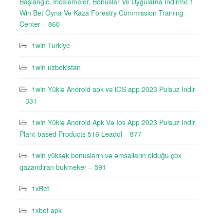
Başlanğıc, Incelemeler, Bonuslar Ve Uygulama Indirme 1
Win Bet Oyna Ve Kaza Forestry Commission Training
Center – 860
1win Turkiye
1win uzbekistan
1win Yüklə Android apk və iOS app 2023 Pulsuz Indir
– 331
1win Yüklə Android Apk Və Ios App 2023 Pulsuz Indir
Plant-based Products 516 Leadol – 877
1win yüksək bonusların və əmsalların olduğu çox
qazandıran bukmeker – 591
1xBet
1xbet apk