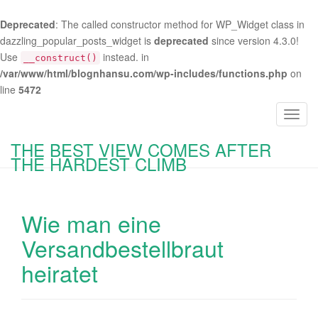
Deprecated
: The called constructor method for WP_Widget class in
dazzling_popular_posts_widget is
deprecated
since version 4.3.0!
Use
instead. in
__construct()
/var/www/html/blognhansu.com/wp-includes/functions.php
on
line
5472
T
o
THE BEST VIEW COMES AFTER
g
THE HARDEST CLIMB
g
l
e
Wie man eine
n
a
Versandbestellbraut
v
heiratet
i
g
a
t