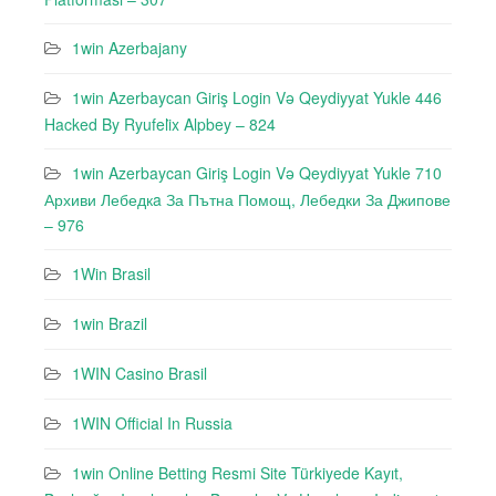
1win Azerbajany
1win Azerbaycan Giriş Login Və Qeydiyyat Yukle 446
Hacked By Ryufeli̇x Alpbey – 824
1win Azerbaycan Giriş Login Və Qeydiyyat Yukle 710
Архиви Лебедкa За Пътна Помощ, Лебедки За Джипове
– 976
1Win Brasil
1win Brazil
1WIN Casino Brasil
1WIN Official In Russia
1win Online Betting Resmi Site Türkiyede Kayıt,