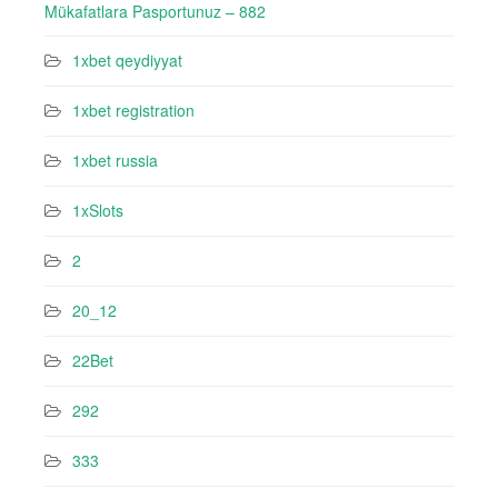
Mükafatlara Pasportunuz – 882
1xbet qeydiyyat
1xbet registration
1xbet russia
1xSlots
2
20_12
22Bet
292
333