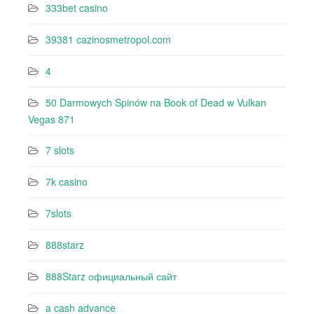
333bet casino
39381 cazinosmetropol.com
4
50 Darmowych Spinów na Book of Dead w Vulkan
Vegas 871
7 slots
7k casino‍
7slots
888starz
888Starz официальный сайт
a cash advance