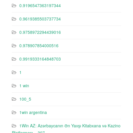
0.9196547363197344
0.9619385503737734
0.9758972294439016
0.978907854000516
0.9919333164848703
1
1 win
100_5
1win argentina
1Win AZ: Azərbaycanın Ən Yaxşı Kitabxana və Kazino
Platforması – 307