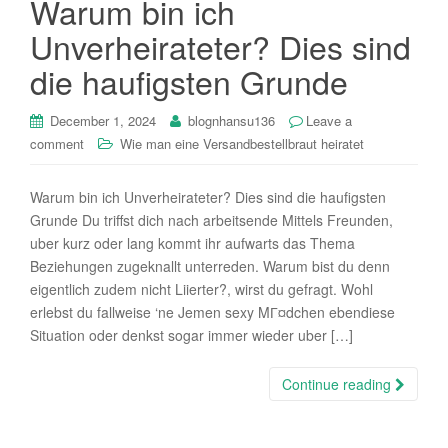
Warum bin ich
i
Unverheirateter? Dies sind
o
n
die haufigsten Grunde
December 1, 2024
blognhansu136
Leave a
comment
Wie man eine Versandbestellbraut heiratet
Warum bin ich Unverheirateter? Dies sind die haufigsten
Grunde Du triffst dich nach arbeitsende Mittels Freunden,
uber kurz oder lang kommt ihr aufwarts das Thema
Beziehungen zugeknallt unterreden. Warum bist du denn
eigentlich zudem nicht Liierter?, wirst du gefragt. Wohl
erlebst du fallweise ‘ne Jemen sexy MГ¤dchen ebendiese
Situation oder denkst sogar immer wieder uber […]
Continue reading