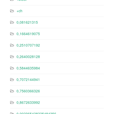
+ch
0,081621315
0,1664619075
0,2510707192
0,2640028128
0,5844635984
0,7072144941
0,7560366326
0,8672633992
0.002365428225484356