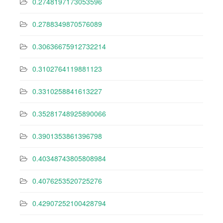
0.2748197173053596
0.2788349870576089
0.30636675912732214
0.3102764119881123
0.3310258841613227
0.35281748925890066
0.3901353861396798
0.40348743805808984
0.4076253520725276
0.42907252100428794