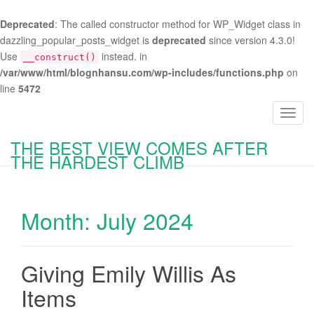
Deprecated
: The called constructor method for WP_Widget class in
dazzling_popular_posts_widget is
deprecated
since version 4.3.0!
Use
instead. in
__construct()
/var/www/html/blognhansu.com/wp-includes/functions.php
on
line
5472
T
o
THE BEST VIEW COMES AFTER
g
THE HARDEST CLIMB
g
l
e
Month:
July 2024
n
a
v
i
Giving Emily Willis As
g
Items
a
t