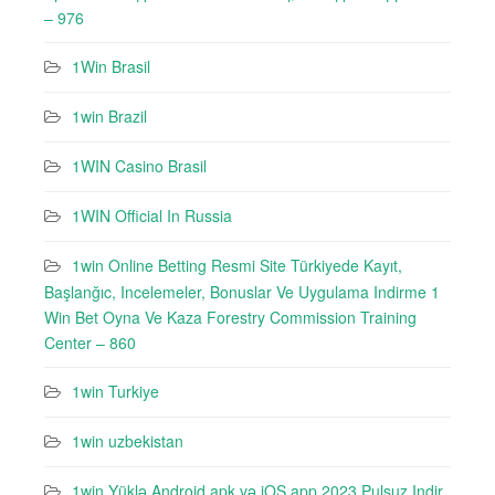
– 976
1Win Brasil
1win Brazil
1WIN Casino Brasil
1WIN Official In Russia
1win Online Betting Resmi Site Türkiyede Kayıt,
Başlanğıc, Incelemeler, Bonuslar Ve Uygulama Indirme 1
Win Bet Oyna Ve Kaza Forestry Commission Training
Center – 860
1win Turkiye
1win uzbekistan
1win Yüklə Android apk və iOS app 2023 Pulsuz Indir