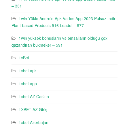
– 331
1win Yüklə Android Apk Və Ios App 2023 Pulsuz Indir
Plant-based Products 516 Leadol – 877
1win yüksək bonusların və əmsalların olduğu çox
qazandıran bukmeker – 591
1xBet
1xbet apk
1xbet app
1xbet AZ Casino
1XBET AZ Giriş
1xbet Azerbajan