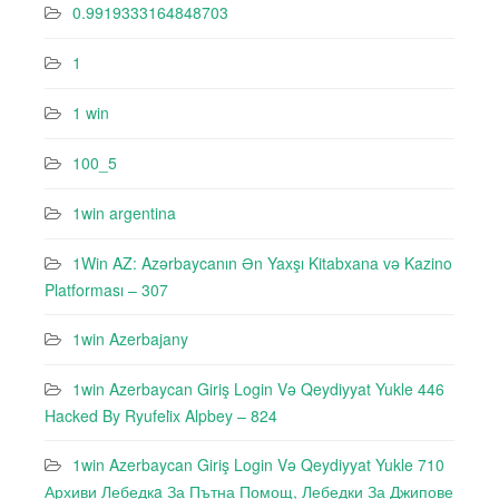
0.9919333164848703
1
1 win
100_5
1win argentina
1Win AZ: Azərbaycanın Ən Yaxşı Kitabxana və Kazino
Platforması – 307
1win Azerbajany
1win Azerbaycan Giriş Login Və Qeydiyyat Yukle 446
Hacked By Ryufeli̇x Alpbey – 824
1win Azerbaycan Giriş Login Və Qeydiyyat Yukle 710
Архиви Лебедкa За Пътна Помощ, Лебедки За Джипове