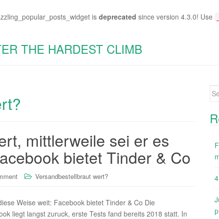
azzling_popular_posts_widget is
deprecated
since version 4.3.0! Use
TER THE HARDEST CLIMB
Se
rt?
for
R
rt, mittlerweile sei er es
F
Facebook bietet Tinder & Co
m
omment
Versandbestellbraut wert?
4
J
f diese Weise weit: Facebook bietet Tinder & Co Die
p
liegt langst zuruck, erste Tests fand bereits 2018 statt. In