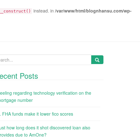
instead. in
/var/www/html/blognhansu.com/wp-
__construct()
arch
:
ecent Posts
eeling regarding technology verification on the
ortgage number
. FHA funds make it lower fico scores
ust how long does it shot discovered loan also
rovides due to AmOne?