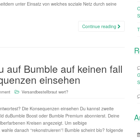
eitdem unter Einsatz von welches soziale Netz durch seine
O
S
Continue reading
T
R
u auf Bumble auf keinen fall
G
equenzen einsehen
S
mment
Versandbestellbraut wert?
 antwortest? Die Konsequenzen einsehen Du kannst zweite
A
ald duBumble Boost oder Bumble Premium abonnierst. Deine
lberfarbenen Kreisen angezeigt. Um selbige
 & wahle danach “rekonstruieren”! Bumble scheint blo? folgende